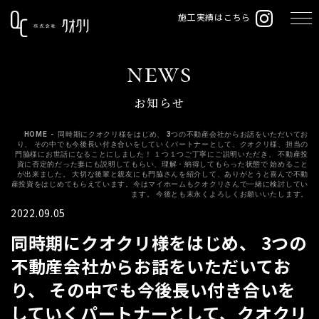
施工実績はこちら
news
お知らせ
HOME
-
同時期にクオクリ様をはじめ、 3つの不動産会社からお話をいただいてお
り、 その中でも今後長い付き合いをしていくパートナーとして、クオクリ様、担当の
門脇様にお世話になることにしました！ １つ１つご丁寧にご説明いただき、 不動産投
資に否定的だった妻にも説明してもらい、理解・納得してもらった状態で 始めること
が出来ました。 大切な後輩と親友にも門脇さんを紹介して、ありがとうと喜んで不動
産投資をはじめてもらえています。今はマイホームもクオクリさんで一緒に検討してい
ます。 今後とも末永くよろしくお願いいたします。
2022.09.05
同時期にクオクリ様をはじめ、 3つの
不動産会社からお話をいただいてお
り、 その中でも今後長い付き合いを
していくパートナーとして、クオクリ