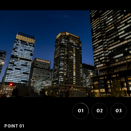
01
02
03
POINT 01